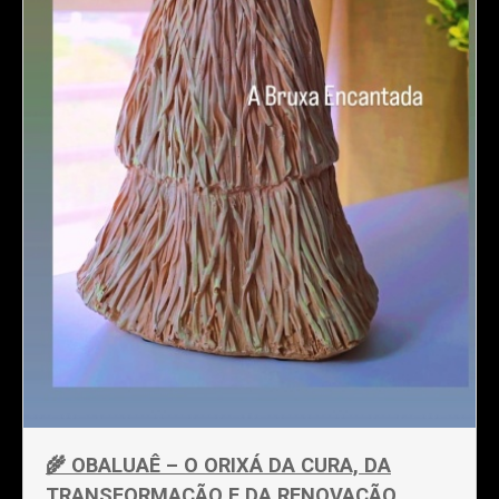
🌾 OBALUAÊ – O ORIXÁ DA CURA, DA
TRANSFORMAÇÃO E DA RENOVAÇÃO