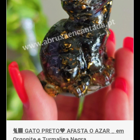
🐈‍⬛ GATO PRETO🖤 AFASTA O AZAR _ em
Orgonite e Turmalina Negra