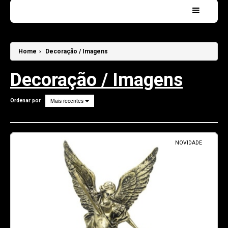
Home
CONSULTAS de TAROT
Home
›
Decoração / Imagens
Sobre mim . . .
Decoração / Imagens
Contatos
Mais recentes
Ordenar por
Pesquisar
NOVIDADE