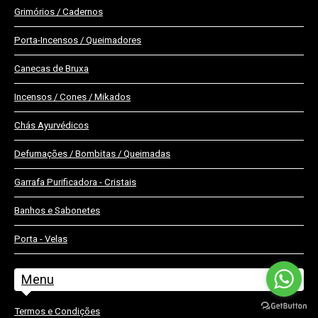
Grimórios / Cadernos
Fontes de Água
Porta-Incensos / Queimadores
Fontes de Fumo
Canecas de Bruxa
Incensos / Cones / Mikados
Chás Ayurvédicos
Defumações / Bombitas / Queimadas
Garrafa Purificadora - Cristais
Banhos e Sabonetes
Porta - Velas
Menu
Termos e Condições