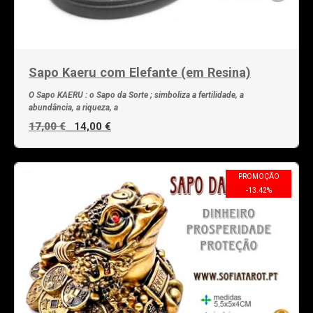
Sapo Kaeru com Elefante (em Resina)
O Sapo KAERU : o Sapo da Sorte ; simboliza a fertilidade, a
abundância, a riqueza, a
17,00 €
14,00 €
PROMOÇÃO
-
13.42
%