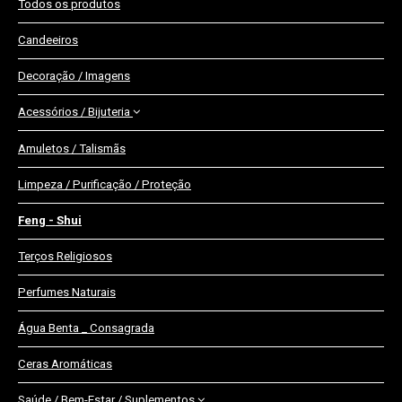
Todos os produtos
Candeeiros
Decoração / Imagens
Acessórios / Bijuteria
Amuletos / Talismãs
Pulseiras
Limpeza / Purificação / Proteção
Colares
Porta-Chaves
Feng - Shui
Anéis
Terços Religiosos
Perfumes Naturais
Água Benta _ Consagrada
Ceras Aromáticas
Saúde / Bem-Estar / Suplementos