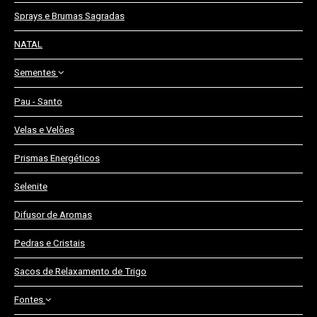
Sprays e Brumas Sagradas
NATAL
Sementes
Pau - Santo
Olho de Boi
Velas e Velões
Olho de Cabra
Prismas Energéticos
Selenite
Difusor de Aromas
Pedras e Cristais
Sacos de Relaxamento de Trigo
Fontes