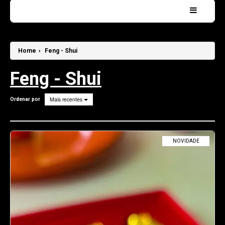
Home
CONSULTAS de TAROT
Home
›
Feng - Shui
Sobre mim . . .
Feng - Shui
Contatos
Mais recentes
Ordenar por
Pesquisar
NOVIDADE