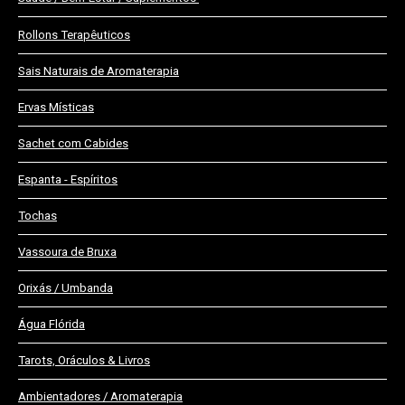
Rollons Terapêuticos
Emagrecimento
Sais Naturais de Aromaterapia
Florais de Bach
Gomas de Emagrecimento
Ervas Místicas
Sachet com Cabides
Espanta - Espíritos
Tochas
Vassoura de Bruxa
Orixás / Umbanda
Água Flórida
Tarots, Oráculos & Livros
Ambientadores / Aromaterapia