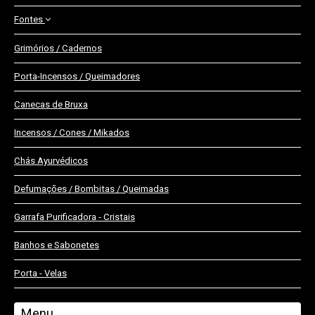
Fontes
Grimórios / Cadernos
Fontes de Água
Porta-Incensos / Queimadores
Fontes de Fumo
Canecas de Bruxa
Incensos / Cones / Mikados
Chás Ayurvédicos
Defumações / Bombitas / Queimadas
Garrafa Purificadora - Cristais
Banhos e Sabonetes
Porta - Velas
Menu