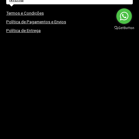
Termos e Condições
Política de Pagamentos e Envios
Política de Entrega
Política de Devolução e Troca
Política de Privacidade e Cookies
Direito de livre resolução
©
Sofia - A Bruxa Encantada
2026. Todos os direitos reservados.
Home
|
CONSULTAS de TAROT
|
Sobre mim . . .
|
Contatos
Caso pretenda que o seu amuleto e/ou produto seja BENZIDO, por mim, deixe a
indicação do respetivo nome completo e data de nascimento, nas
OBSERVAÇÕES.