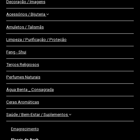
Decoração / Imagens
Acessórios / Bijuteria
Amuletos / Talismãs
Pulseiras
Limpeza / Purificação / Proteção
Colares
Porta-Chaves
Feng - Shui
Anéis
Terços Religiosos
Perfumes Naturais
Água Benta _ Consagrada
Ceras Aromáticas
Saúde / Bem-Estar / Suplementos
Emagrecimento
Florais de Bach