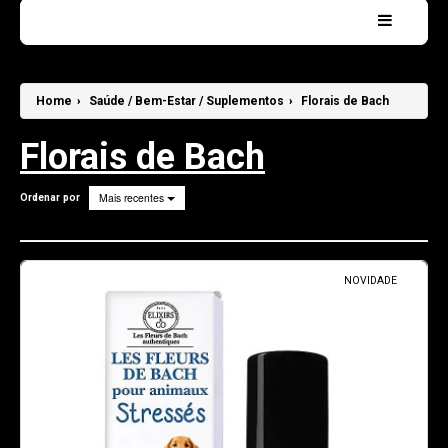
Home
CONSULTAS de TAROT
Home
›
Saúde / Bem-Estar / Suplementos
›
Florais de Bach
Sobre mim . . .
Florais de Bach
Contatos
Mais recentes
Ordenar por
Pesquisar
NOVIDADE