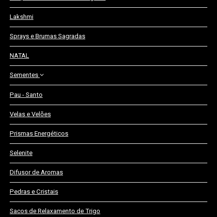
Lakshmi
Sprays e Brumas Sagradas
NATAL
Sementes
Pau - Santo
Olho de Boi
Velas e Velões
Olho de Cabra
Prismas Energéticos
Selenite
Difusor de Aromas
Pedras e Cristais
Sacos de Relaxamento de Trigo